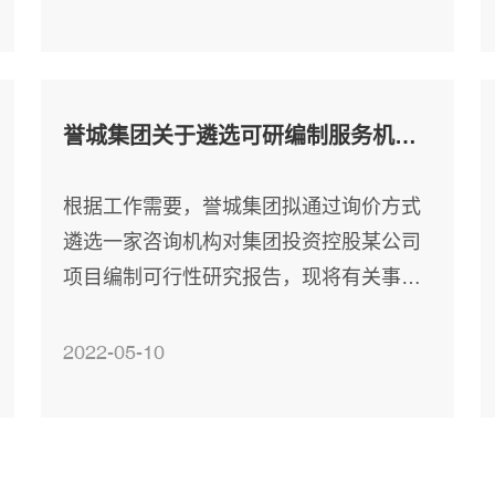
测内容 1.见证取样：原材料水泥、砂、碎
石、钢筋、型材、沥青、砼配合比、砼强
度等现场见证取样抽样试验; 2.地基基础：
地基承载力、桩基承载力、桩基完整性、
誉城集团关于遴选可研编制服务机构的公告
锚杆锁定力等抽样检测; 3.设备安装：建筑
电气工程、通风与空调工程抽样检测等; 4.
根据工作需要，誉城集团拟通过询价方式
钢结构：钢结构节点承载力、拉力、钢网
遴选一家咨询机构对集团投资控股某公司
架结构抽样检测，钢结构焊缝质量及钢结
项目编制可行性研究报告，现将有关事宜
构涂层抽样检测等; 5.主体结构：砼构件、
公告如下： 一、遴选内容 本次可研咨询服
桥、梁
务内容为：编制可行性研究报告，并提供
2022-05-10
正式版可研报告书，合同预算价控制在10
万元以内。 二、资质条件 咨询服务机构应
同时具备如下资质条件： (一)具有工程咨
询资信证书，且确保在有效期内; (二)具有