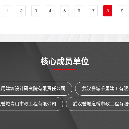
较完善的内部执业质量控制管理制度，项
1
2
3
4
5
6
7
8
9
目负责人为注册工程咨询师; (三)近三年内
无违法、违规执业受到有关管理机构通报
批评、处罚或不良执业纪录;(附承诺函)
(四)具有类似项目相关业绩和经验。(附合
同等相关证明材
核心成员单位
民用建筑设计研究院有限责任公司
武汉誉城千里建工有限
汉誉城青山市政工程有限公司
武汉誉城道桥市政工程有限