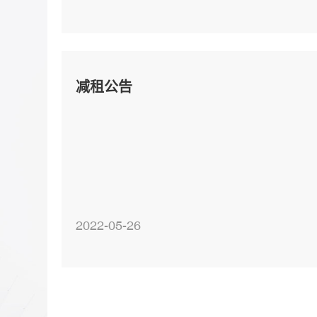
汉东方明浒工贸有限公司 湖北创新佳华混
凝土有限公司 湖北广福水泥制品有限公司
武汉诚信融鑫混凝土有限公司 武汉致远荆
瀚建筑科技有限公司 武汉鑫鸿运混凝土有
减租公告
限公司 武汉盘龙永固建材有限公司 武汉源
锦商品混凝土有限公司 武汉鑫天意混凝土
有限公司 湖北怡丰建材有限公司 武汉盛大
长青建材有限公司 湖北利建建材有限公司
武汉宏奕
2022-05-26