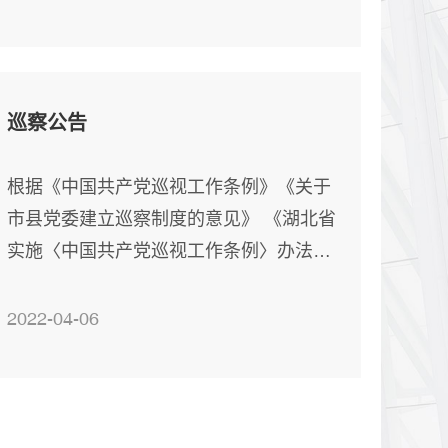
月 (三)最高限价：以送货当月《武汉市建
设工程价格信息》不含税单价下浮5%，超
过此价格的投标将被拒绝。 凡本次入选的
供应商，在后续的供货环节单价下浮比例
巡察公告
不得低于竞选文件时确定的比例，否则不
予选用。 二、遴选内容及范围 商品混凝土
根据《中国共产党巡视工作条例》《关于
供应商年度遴选 遴选范围：主要包含等级
市县党委建立巡察制度的意见》 《湖北省
C15、C20、C25、C30、C35、C40、
实施〈中国共产党巡视工作条例〉办法》
C45、C50、C55;抗渗P6
等党内法规,按照市委统一部署，市委第一
巡察组将于2022年4月7日开始，安排60天
2022-04-06
左右时间，对武汉市城市建设投资开发集
团有限公司（以下简称市城投集团）开展
巡察。巡察组将以习近平新时代中国特色
社会主义思想为指导，深入贯彻党的十九